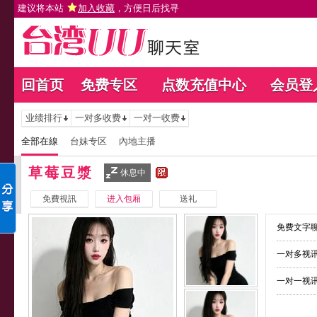
建议将本站
加入收藏
，方便日后找寻
回首页
免费专区
点数充值中心
会员登
业绩排行
一对多收费
一对一收费
全部在線
台妹专区
內地主播
草莓豆漿
休息中
免費視訊
进入包厢
送礼
免费文字聊
一对多视讯
一对一视讯