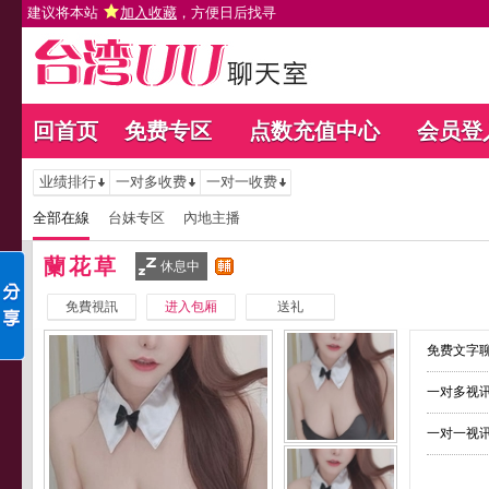
建议将本站
加入收藏
，方便日后找寻
回首页
免费专区
点数充值中心
会员登
业绩排行
一对多收费
一对一收费
全部在線
台妹专区
內地主播
蘭花草
休息中
免費視訊
进入包厢
送礼
免费文字聊
一对多视讯
一对一视讯